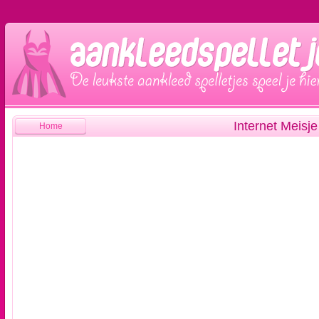
Internet Meisje
Home