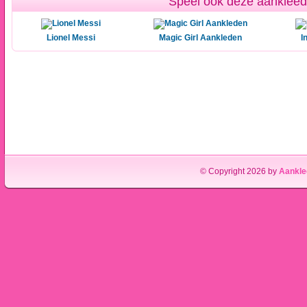
Speel ook deze aankleed 
Lionel Messi
Magic Girl Aankleden
I
© Copyright 2026 by
Aankle