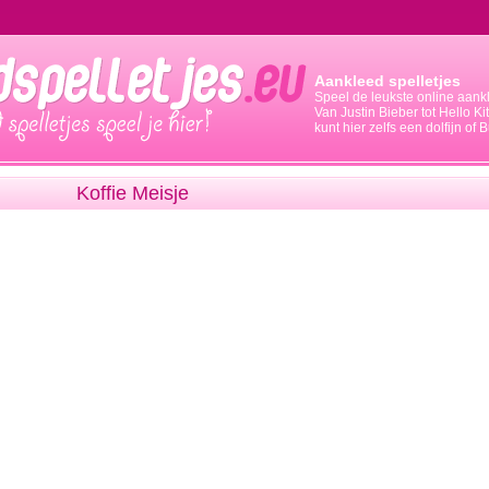
Aankleed spelletjes
Speel de leukste online aankl
Van Justin Bieber tot Hello Kit
kunt hier zelfs een dolfijn o
Koffie Meisje