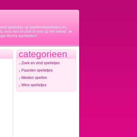
eed spelletjes op aankleedspelletjes.eu.
ty, voor een bruiloft of voor op het strand. Je
f Bugs Bunny aankleden!
categorieen
Zoek en vind spelletjes
Paarden spelletjes
Meiden spellen
Winx spelletjes